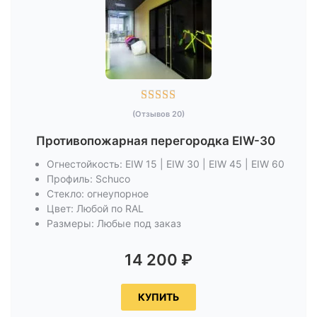
оконным блоком
С дверным блоком
Торцевые
Угловые
Перегородки с
остеклением более 25%
Декоративные
Раздвижные
Сплошные
Торговые
Перегородки до потолка
С сэндвич-
панелями





(Отзывов 20)
Противопожарная перегородка EIW-30
Огнестойкость: EIW 15 | EIW 30 | EIW 45 | EIW 60
Профиль: Schuco
Стекло: огнеупорное
Цвет: Любой по RAL
Размеры: Любые под заказ
14 200
₽
КУПИТЬ