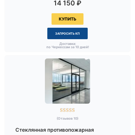
14 150
₽
КУПИТЬ
ЗАПРОСИТЬ КП
Доставка:
по Черкессам за 10 дней!





(Отзывов 10)
Стеклянная противопожарная