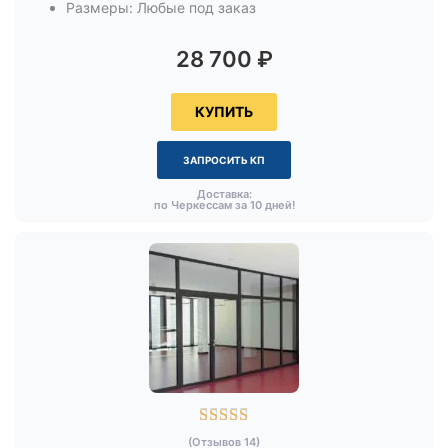
Размеры: Любые под заказ
28 700
₽
КУПИТЬ
ЗАПРОСИТЬ КП
Доставка:
по Черкессам за 10 дней!





(Отзывов 14)